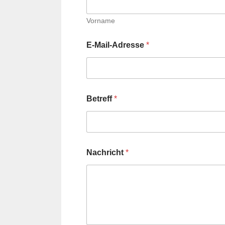
Vorname
E-Mail-Adresse
*
*
Betreff
*
N
a
m
e
*
Nachricht
*